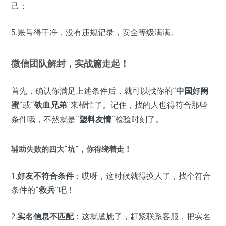
己；
5.账号得干净，没有违规记录，安全等级满满。
微信团队解封，实战篇走起！
首先，确认你满足上述条件后，就可以找你的“
中国好闺
蜜
”或“
铁血兄弟
”来帮忙了。记住，找的人也得符合那些
条件哦，不然就是“
塑料友情
”检验时刻了。
辅助失败的四大“坑”，你得绕着走！
1.
好友不符合条件
：哎呀，这时候就得换人了，找个符合
条件的“
救兵
”吧！
2.
实名信息不匹配
：这就尴尬了，赶紧联系客服，把实名