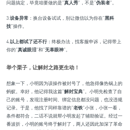
问题搞定，毕竟咱要做的是“
真人秀
”，不是“
伪装者
”。
3.
设备异常
：换台设备试试，别让微信以为你在“
黑科
技
”操作。
4.
以上都试了还不行
：终极办法，找客服申诉，记得带上
你的“
真诚眼泪
”和“
无辜眼神
”。
举个栗子，让解封之路更生动！
想象一下，小明因为误操作被封号了，他急得像热锅上的
蚂蚁。幸好，他记得我这篇“
解封宝典
”。小明先检查了自
己的账号，发现注册时间、绑定信息都没问题，也没违规
记录。于是，他找了同样靠谱的“
老铁
”小张，小张一看，
条件都符合，二话不说就帮小明发起了辅助验证。经过一
番波折，小明的账号终于解封了，两人还因此加深了革命