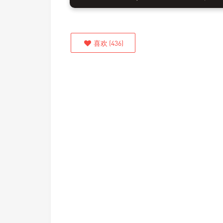
喜欢
(
436
)