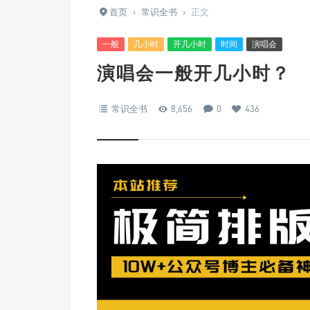
首页
›
常识全书
›
正文
一般
几小时
开几小时
时间
演唱会
演唱会一般开几小时？
常识全书
8,656
0
436