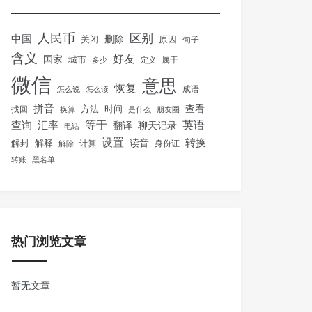
人民币
区别
中国
删除
关闭
原因
句子
含义
好友
国家
城市
属于
多少
定义
微信
意思
恢复
怎么说
怎么读
成语
拼音
方法
时间
查看
找回
换算
是什么
朋友圈
等于
英语
汇率
查询
翻译
聊天记录
电话
设置
转换
解封
解释
读音
身份证
解除
计算
转账
黑名单
热门浏览文章
暂无文章