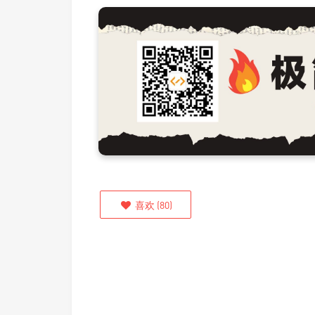
喜欢
(
80
)