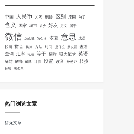
人民币
区别
中国
删除
关闭
原因
句子
含义
好友
国家
城市
属于
多少
定义
微信
意思
恢复
怎么说
怎么读
成语
拼音
方法
时间
查看
找回
换算
是什么
朋友圈
等于
英语
汇率
查询
翻译
聊天记录
电话
设置
转换
解封
解释
读音
身份证
解除
计算
转账
黑名单
热门浏览文章
暂无文章