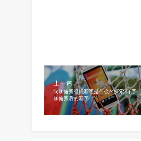
上一篇
句加偏旁组成新字是什么？探索‘句’字
加偏旁后的新字