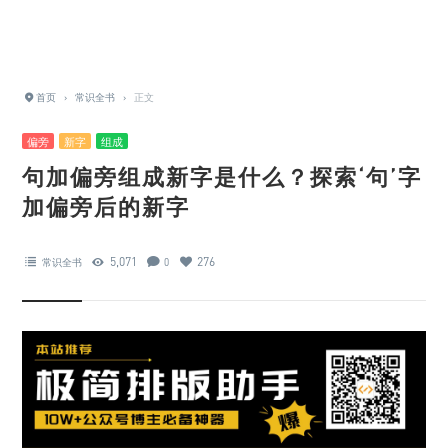
首页
›
常识全书
›
正文
偏旁
新字
组成
句加偏旁组成新字是什么？探索‘句’字
加偏旁后的新字
5,071
276
常识全书
0