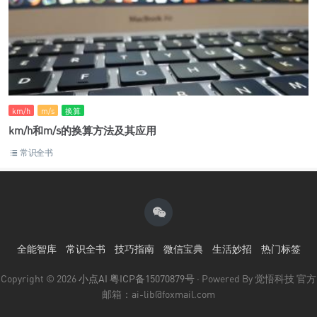
km/h
m/s
换算
km/h和m/s的换算方法及其应用
常识全书
全能智库
常识全书
技巧指南
微信宝典
生活妙招
热门标签
Copyright © 2026
小点AI
粤ICP备15070879号
· Powered By 觉悟科技 官方
邮箱：ai-lib@foxmail.com