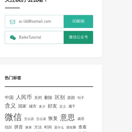
QQ邮箱
ai-lib@foxmail.com
微信公众号
BaikeTutorial
热门标签
人民币
区别
中国
删除
关闭
原因
句子
含义
好友
国家
城市
属于
多少
定义
微信
意思
恢复
怎么说
怎么读
成语
拼音
方法
时间
查看
找回
换算
是什么
朋友圈