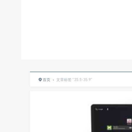
首页
›
文章标签 "35.5-35.9"