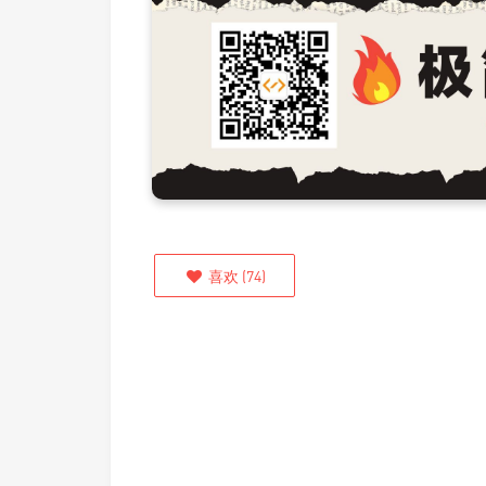
喜欢
(
74
)