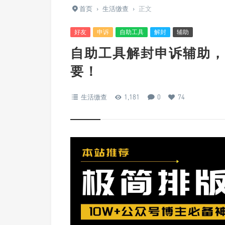
首页
›
生活缴查
›
正文
好友
申诉
自助工具
解封
辅助
自助工具解封申诉辅助，
要！
生活缴查
1,181
0
74