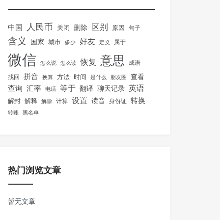
人民币
区别
中国
删除
关闭
原因
句子
含义
好友
国家
城市
属于
多少
定义
微信
意思
恢复
怎么说
怎么读
成语
拼音
方法
时间
查看
找回
换算
是什么
朋友圈
等于
英语
汇率
查询
翻译
聊天记录
电话
设置
转换
解封
解释
读音
身份证
解除
计算
转账
黑名单
热门浏览文章
暂无文章