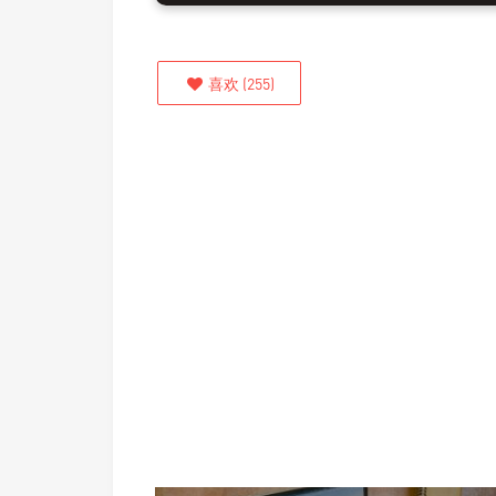
喜欢
(
255
)