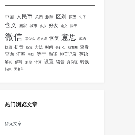
人民币
区别
中国
删除
关闭
原因
句子
含义
好友
国家
城市
属于
多少
定义
微信
意思
恢复
怎么说
怎么读
成语
拼音
方法
时间
查看
找回
换算
是什么
朋友圈
等于
英语
汇率
查询
翻译
聊天记录
电话
设置
转换
解封
解释
读音
身份证
解除
计算
转账
黑名单
热门浏览文章
暂无文章