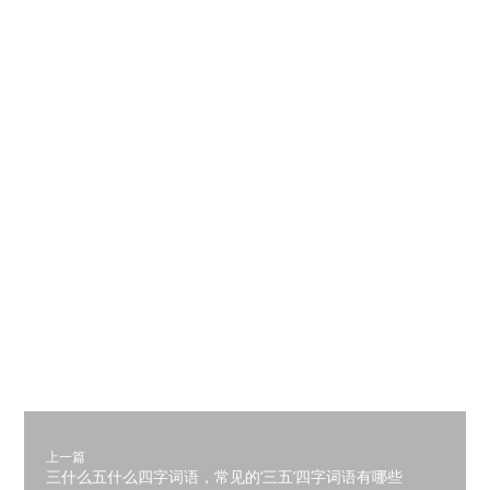
上一篇
三什么五什么四字词语，常见的‘三五’四字词语有哪些