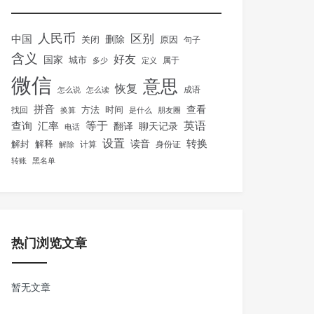
人民币
区别
中国
删除
关闭
原因
句子
含义
好友
国家
城市
属于
多少
定义
微信
意思
恢复
怎么说
怎么读
成语
拼音
方法
时间
查看
找回
换算
是什么
朋友圈
等于
英语
汇率
查询
翻译
聊天记录
电话
设置
转换
解封
解释
读音
身份证
解除
计算
转账
黑名单
热门浏览文章
暂无文章