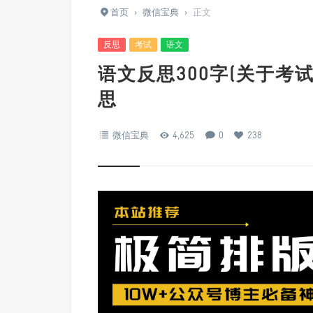
首页
›
微信宝典
›
正文
反思
考试
语文
语文反思300字(关于考
思
微信宝典
4,625
0
238