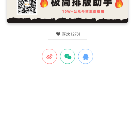
喜欢
(
278
)