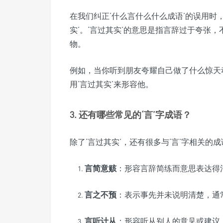
在我们纠正‘什么言什么什么成语’的误用时
实’。‘言过其实’的意思是指言辞过于夸张
物。
例如，当你听到朋友夸耀自己做了什么惊天
用‘言过其实’来形容他。
3. 还有哪些常见的‘言’字成语？
除了‘言过其实’，还有很多与‘言’字相关
言简意赅
：形容言辞简练而意思表达得
言之不预
：表示事先并未说明清楚，通
言听计从
：形容听从别人的意见或建议