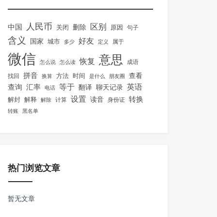
人民币
区别
中国
删除
关闭
原因
句子
含义
好友
国家
城市
属于
多少
定义
微信
意思
恢复
怎么说
怎么读
成语
拼音
方法
时间
查看
找回
换算
是什么
朋友圈
等于
英语
汇率
查询
翻译
聊天记录
电话
设置
转换
解封
解释
读音
身份证
解除
计算
转账
黑名单
热门浏览文章
暂无文章