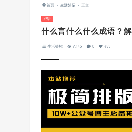
首页
›
生活妙招
›
正文
成语
什么言什么什么成语？解
生活妙招
9,145
0
483