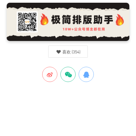
喜欢
(
354
)