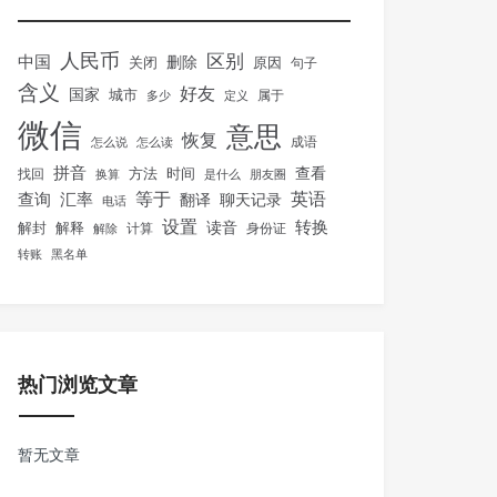
人民币
区别
中国
删除
关闭
原因
句子
含义
好友
国家
城市
属于
多少
定义
微信
意思
恢复
怎么说
怎么读
成语
拼音
方法
时间
查看
找回
换算
是什么
朋友圈
等于
英语
汇率
查询
翻译
聊天记录
电话
设置
转换
解封
解释
读音
身份证
解除
计算
转账
黑名单
热门浏览文章
暂无文章