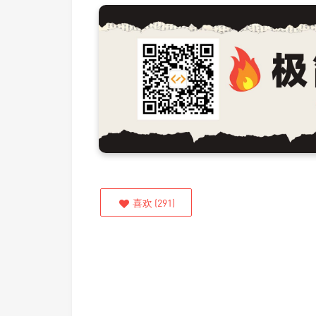
喜欢
(
291
)