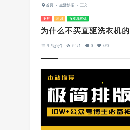
首页
›
生活妙招
›
正文
不买
原因
直驱洗衣机
为什么不买直驱洗衣机的
生活妙招
9,071
0
490