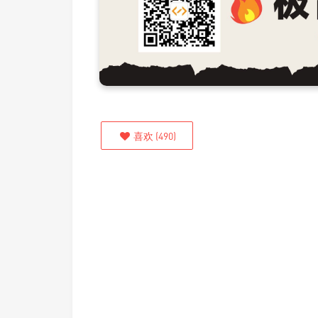
喜欢
(
490
)