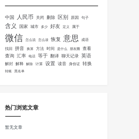
人民币
区别
中国
删除
关闭
原因
句子
含义
好友
国家
城市
属于
多少
定义
微信
意思
恢复
怎么说
怎么读
成语
拼音
方法
时间
查看
找回
换算
是什么
朋友圈
等于
英语
汇率
查询
翻译
聊天记录
电话
设置
转换
解封
解释
读音
身份证
解除
计算
转账
黑名单
热门浏览文章
暂无文章