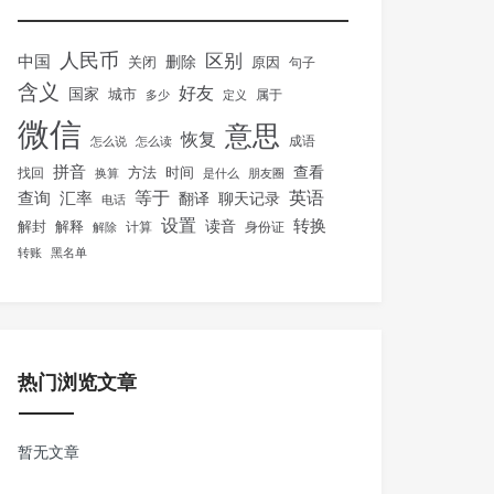
人民币
区别
中国
删除
关闭
原因
句子
含义
好友
国家
城市
属于
多少
定义
微信
意思
恢复
怎么说
怎么读
成语
拼音
方法
时间
查看
找回
换算
是什么
朋友圈
等于
英语
汇率
查询
翻译
聊天记录
电话
设置
转换
解封
解释
读音
身份证
解除
计算
转账
黑名单
热门浏览文章
暂无文章