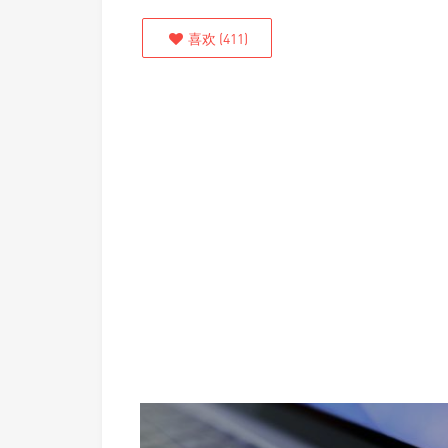
喜欢
(
411
)