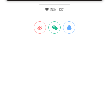
喜欢
(
137
)