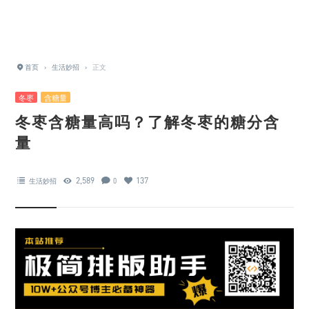
首页
›
生活妙招
›
正文
冬枣
含糖量
冬枣含糖量高吗？了解冬枣的糖分含
量
2,589
137
生活妙招
0