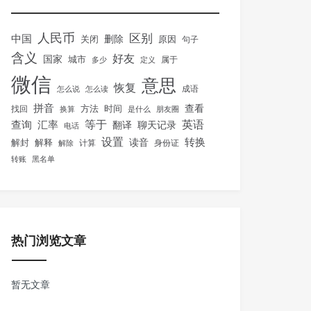
人民币
区别
中国
删除
关闭
原因
句子
含义
好友
国家
城市
属于
多少
定义
微信
意思
恢复
怎么说
怎么读
成语
拼音
方法
时间
查看
找回
换算
是什么
朋友圈
等于
英语
汇率
查询
翻译
聊天记录
电话
设置
转换
解封
解释
读音
身份证
解除
计算
转账
黑名单
热门浏览文章
暂无文章