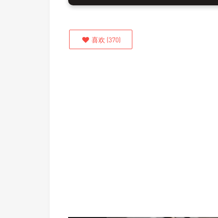
喜欢
(
370
)