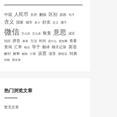
人民币
区别
中国
删除
关闭
原因
句子
含义
好友
国家
城市
属于
多少
定义
微信
意思
恢复
怎么说
怎么读
成语
拼音
方法
时间
查看
找回
换算
是什么
朋友圈
等于
英语
汇率
查询
翻译
聊天记录
电话
设置
转换
解封
解释
读音
身份证
解除
计算
转账
黑名单
热门浏览文章
暂无文章