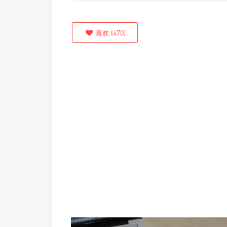
喜欢
(
470
)