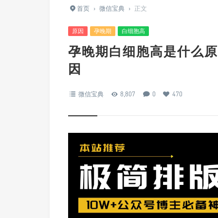
首页
›
微信宝典
›
正文
原因
孕晚期
白细胞高
孕晚期白细胞高是什么原
因
微信宝典
8,807
0
470