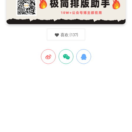
喜欢
(
137
)