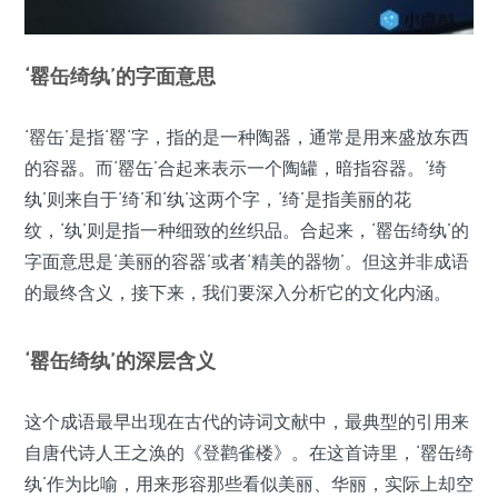
‘罂缶绮纨’的字面意思
‘罂缶’是指‘罂‘字，指的是一种陶器，通常是用来盛放东西
的容器。而‘罂缶’合起来表示一个陶罐，暗指容器。‘绮
纨’则来自于‘绮’和‘纨’这两个字，‘绮’是指美丽的花
纹，‘纨’则是指一种细致的丝织品。合起来，‘罂缶绮纨’的
字面意思是‘美丽的容器’或者‘精美的器物’。但这并非成语
的最终含义，接下来，我们要深入分析它的文化内涵。
‘罂缶绮纨’的深层含义
这个成语最早出现在古代的诗词文献中，最典型的引用来
自唐代诗人王之涣的《登鹳雀楼》。在这首诗里，‘罂缶绮
纨’作为比喻，用来形容那些看似美丽、华丽，实际上却空