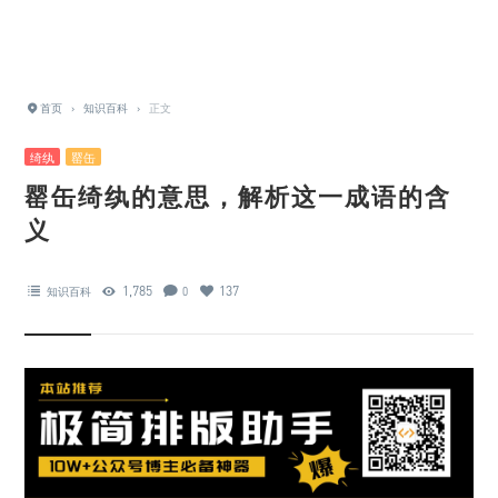
首页
›
知识百科
›
正文
绮纨
罂缶
罂缶绮纨的意思，解析这一成语的含
义
1,785
137
知识百科
0