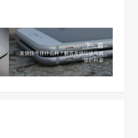
下一篇
发烧挂号挂什么科？解答发烧症状应就
诊的科室