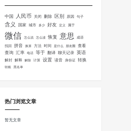
人民币
区别
中国
删除
关闭
原因
句子
含义
好友
国家
城市
属于
多少
定义
微信
意思
恢复
怎么说
怎么读
成语
拼音
方法
时间
查看
找回
换算
是什么
朋友圈
等于
英语
汇率
查询
翻译
聊天记录
电话
设置
转换
解封
解释
读音
身份证
解除
计算
转账
黑名单
热门浏览文章
暂无文章