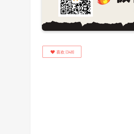
喜欢
(
348
)