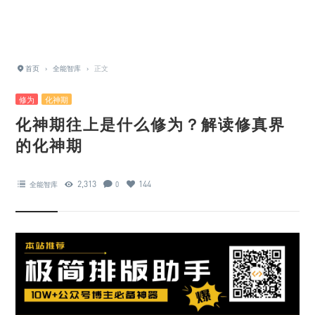
首页
›
全能智库
›
正文
修为
化神期
化神期往上是什么修为？解读修真界
的化神期
2,313
144
全能智库
0