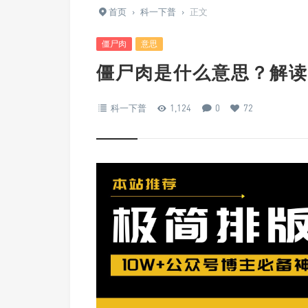
首页
›
科一下普
›
正文
僵尸肉
意思
僵尸肉是什么意思？解读
科一下普
1,124
0
72