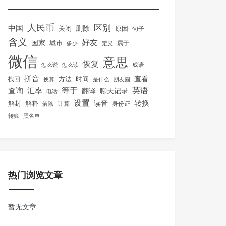
人民币
区别
中国
删除
关闭
原因
句子
含义
好友
国家
城市
属于
多少
定义
微信
意思
恢复
怎么说
怎么读
成语
拼音
方法
时间
查看
找回
换算
是什么
朋友圈
等于
英语
汇率
查询
翻译
聊天记录
电话
设置
转换
解封
解释
读音
身份证
解除
计算
转账
黑名单
热门浏览文章
暂无文章