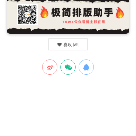
喜欢
(
65
)