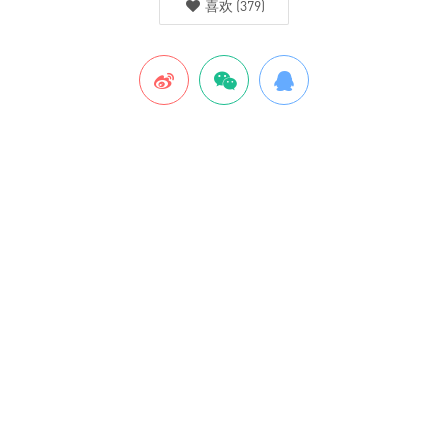
喜欢
(
379
)