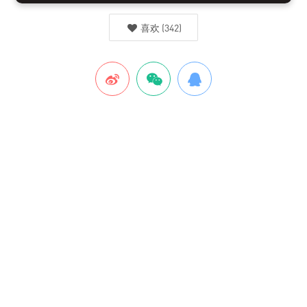
喜欢
(
342
)