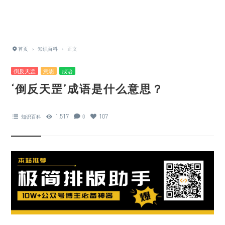
首页
›
知识百科
›
正文
倒反天罡
意思
成语
‘倒反天罡’成语是什么意思？
1,517
107
知识百科
0