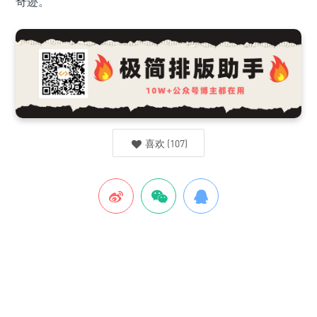
奇迹。
喜欢
(
107
)