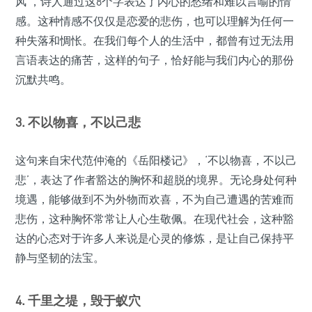
风’，诗人通过这8个字表达了内心的愁绪和难以言喻的情
感。这种情感不仅仅是恋爱的悲伤，也可以理解为任何一
种失落和惆怅。在我们每个人的生活中，都曾有过无法用
言语表达的痛苦，这样的句子，恰好能与我们内心的那份
沉默共鸣。
3.
不以物喜，不以己悲
这句来自宋代范仲淹的《岳阳楼记》，‘不以物喜，不以己
悲’，表达了作者豁达的胸怀和超脱的境界。无论身处何种
境遇，能够做到不为外物而欢喜，不为自己遭遇的苦难而
悲伤，这种胸怀常常让人心生敬佩。在现代社会，这种豁
达的心态对于许多人来说是心灵的修炼，是让自己保持平
静与坚韧的法宝。
4.
千里之堤，毁于蚁穴