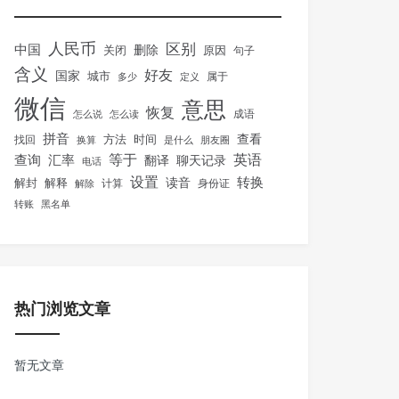
人民币
区别
中国
删除
关闭
原因
句子
含义
好友
国家
城市
属于
多少
定义
微信
意思
恢复
怎么说
怎么读
成语
拼音
方法
时间
查看
找回
换算
是什么
朋友圈
等于
英语
汇率
查询
翻译
聊天记录
电话
设置
转换
解封
解释
读音
身份证
解除
计算
转账
黑名单
热门浏览文章
暂无文章