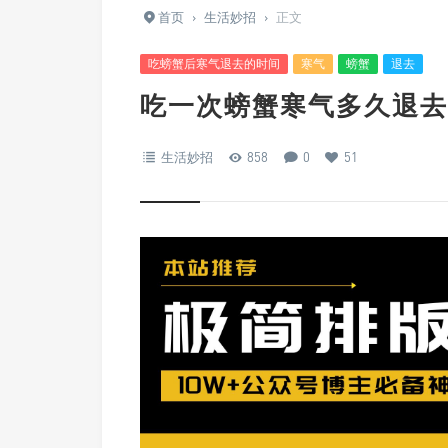
首页
›
生活妙招
›
正文
吃螃蟹后寒气退去的时间
寒气
螃蟹
退去
吃一次螃蟹寒气多久退去
生活妙招
858
0
51