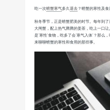
吃一次
螃蟹
寒气
多久
退去
？螃蟹的寒性及食
秋冬季节，正是螃蟹肥美的时节。每年到了
大闸蟹，配上热气腾腾的姜茶，吃上一口让
是‘寒性’食物，吃多了会‘寒气入体’？那
来聊聊螃蟹的寒性和食用的那些事。