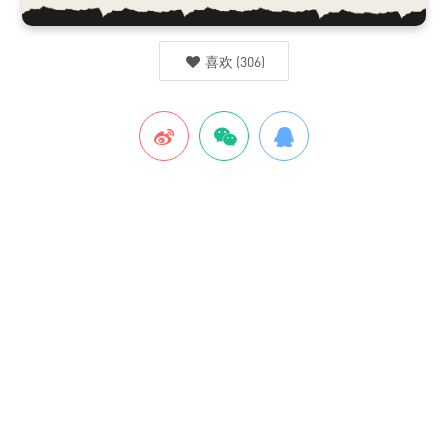
喜欢
(
306
)