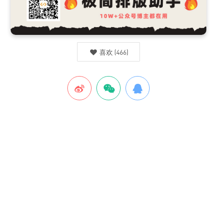
喜欢
(
466
)