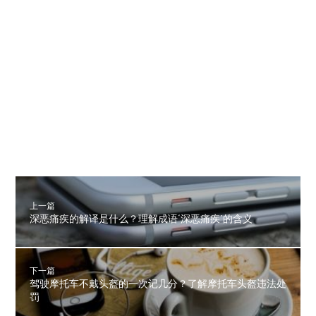
上一篇
深恶痛疾的解译是什么？理解成语‘深恶痛疾’的含义
下一篇
驾驶摩托车不戴头盔的一次记几分？了解摩托车头盔违法处
罚