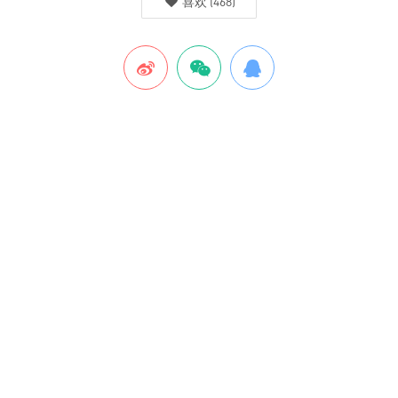
喜欢
(
468
)