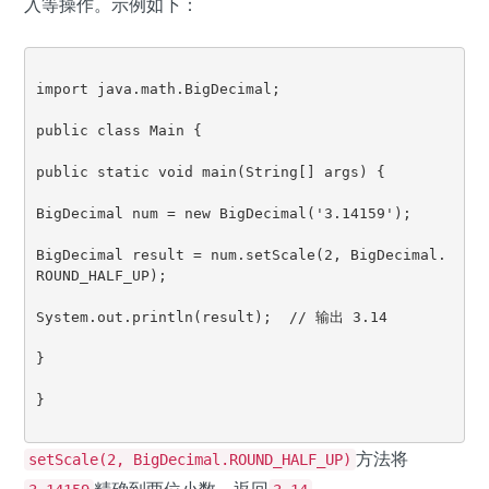
入等操作。示例如下：
import java.math.BigDecimal;

public class Main {

public static void main(String[] args) {

BigDecimal num = new BigDecimal('3.14159');

BigDecimal result = num.setScale(2, BigDecimal.
ROUND_HALF_UP);

System.out.println(result);  // 输出 3.14

}

}

方法将
setScale(2, BigDecimal.ROUND_HALF_UP)
精确到两位小数，返回
。