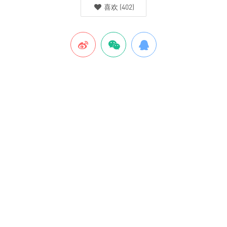
喜欢
(
402
)