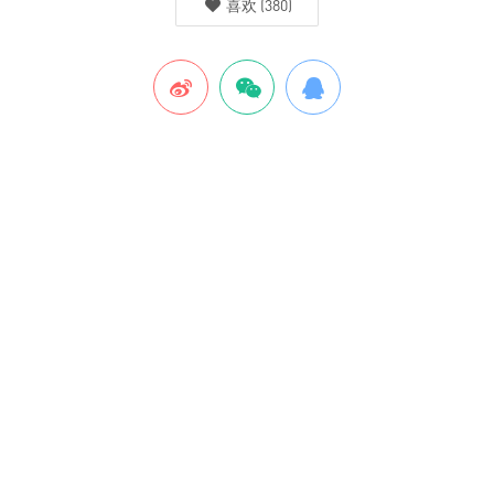
喜欢
(
380
)