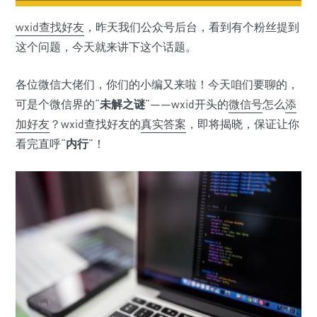
wxid
查找好友
，昨天我们公众号后台，看到有个粉丝提到
这个问题，今天就来讲下这个话题。
各位微信大佬们，你们的小编又来啦！今天咱们要聊的，
可是个微信界的“
未解之谜
”——wxid开头的
微信号
怎么
添
加好友
？wxid查找好友的
真实答案
，即将揭晓，保证让你
看完直呼“
内行
”！