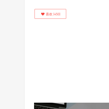
喜欢
(
450
)