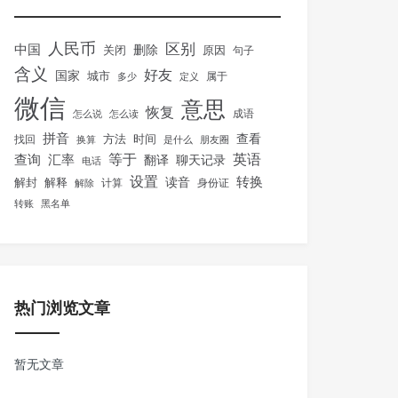
人民币
区别
中国
删除
关闭
原因
句子
含义
好友
国家
城市
属于
多少
定义
微信
意思
恢复
怎么说
怎么读
成语
拼音
方法
时间
查看
找回
换算
是什么
朋友圈
等于
英语
汇率
查询
翻译
聊天记录
电话
设置
转换
解封
解释
读音
身份证
解除
计算
转账
黑名单
热门浏览文章
暂无文章