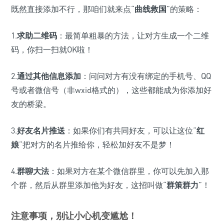
既然直接添加不行，那咱们就来点“
曲线救国
”的策略：
1.
求助二维码
：最简单粗暴的方法，让对方生成一个二维
码，你扫一扫就OK啦！
2.
通过其他信息添加
：问问对方有没有绑定的手机号、QQ
号或者微信号（非wxid格式的），这些都能成为你添加好
友的桥梁。
3.
好友名片推送
：如果你们有共同好友，可以让这位“
红
娘
”把对方的名片推给你，轻松加好友不是梦！
4.
群聊大法
：如果对方在某个微信群里，你可以先加入那
个群，然后从群里添加他为好友，这招叫做“
群策群力
”！
注意事项，别让小心机变尴尬！