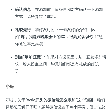
确认信息
：在添加前，最好再和对方确认一下添加
方式，免得弄错了尴尬。
礼貌先行
：加好友时附上一句友好的介绍，比
如“
嗨，我是昨晚聚会上的XX，很高兴认识你！
”这
样通过率更高哦！
别当“
添加狂魔
”
：如果对方没回应，别一直发添加请
求，给人留点空间，毕竟咱们都是有礼貌的好孩
子！
小结
好啦，关于“
wxid开头的微信号怎么添加
”这个谜团，咱们
算是彻底解开了吧！虽然微信设置了点小障碍，但办法总