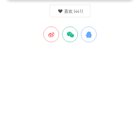
喜欢
(
441
)