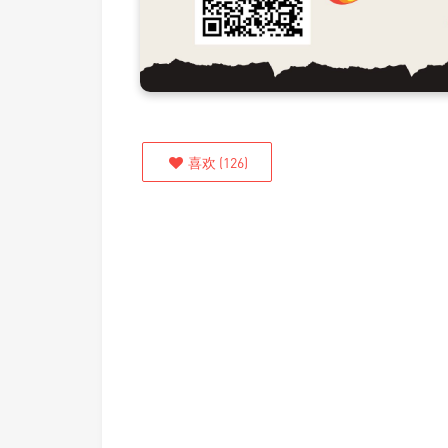
喜欢
(
126
)