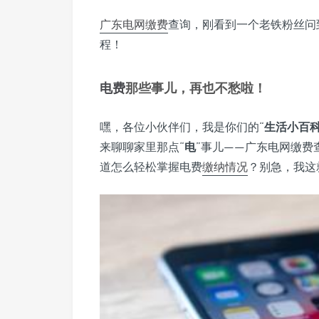
广东电网
缴费
查询，刚看到一个老铁粉丝问
程！
电费
那些事儿，再也不愁啦！
嘿，各位小伙伴们，我是你们的“
生活小百
来聊聊家里那点“
电
”事儿——广东电网缴费
道怎么轻松掌握电费
缴纳情况
？别急，我这