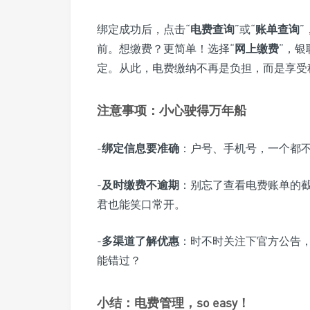
绑定成功后，点击“
电费查询
”或“
账单查询
前。想缴费？更简单！选择“
网上缴费
”，
定。从此，电费缴纳不再是负担，而是享受
注意事项：小心驶得万年船
-
绑定信息要准确
：户号、手机号，一个都
-
及时缴费不逾期
：别忘了查看电费账单的
君也能笑口常开。
-
多渠道了解优惠
：时不时关注下官方公告
能错过？
小结：电费管理，so easy！