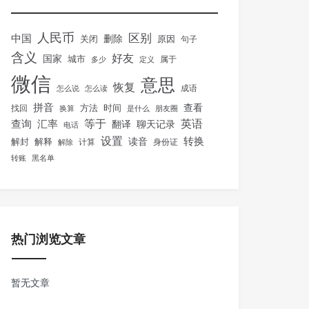
人民币
区别
中国
删除
关闭
原因
句子
含义
好友
国家
城市
属于
多少
定义
微信
意思
恢复
怎么说
怎么读
成语
拼音
方法
时间
查看
找回
换算
是什么
朋友圈
等于
英语
汇率
查询
翻译
聊天记录
电话
设置
转换
解封
解释
读音
身份证
解除
计算
转账
黑名单
热门浏览文章
暂无文章