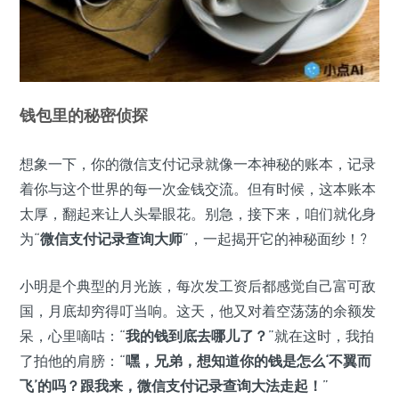
钱包里的秘密侦探
想象一下，你的微信支付记录就像一本神秘的账本，记录
着你与这个世界的每一次金钱交流。但有时候，这本账本
太厚，翻起来让人头晕眼花。别急，接下来，咱们就化身
为“
微信支付记录查询大师
”，一起揭开它的神秘面纱！?
小明是个典型的月光族，每次发工资后都感觉自己富可敌
国，月底却穷得叮当响。这天，他又对着空荡荡的余额发
呆，心里嘀咕：“
我的钱到底去哪儿了？
”就在这时，我拍
了拍他的肩膀：“
嘿，兄弟，想知道你的钱是怎么‘不翼而
飞’的吗？跟我来，微信支付记录查询大法走起！
”