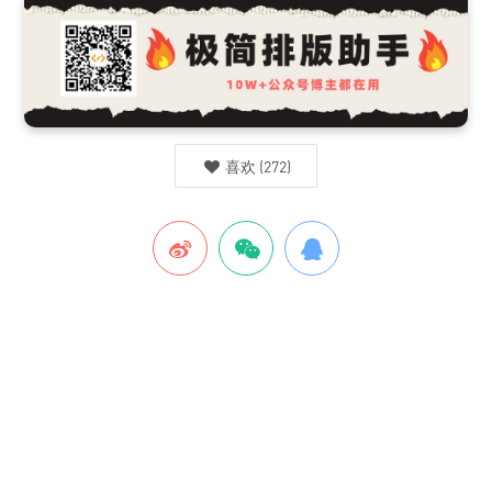
喜欢
(
272
)