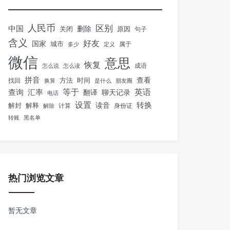
人民币
区别
中国
删除
关闭
原因
句子
含义
好友
国家
城市
属于
多少
定义
微信
意思
恢复
怎么说
怎么读
成语
拼音
方法
时间
查看
找回
换算
是什么
朋友圈
等于
英语
汇率
查询
翻译
聊天记录
电话
设置
转换
解封
解释
读音
身份证
解除
计算
转账
黑名单
热门浏览文章
暂无文章