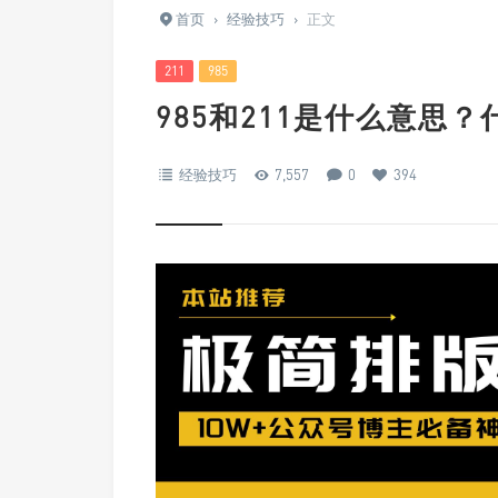
首页
›
经验技巧
›
正文
211
985
985和211是什么意思？什么
经验技巧
7,557
0
394