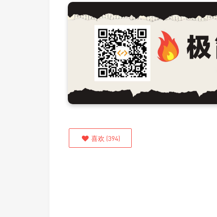
喜欢
(
394
)