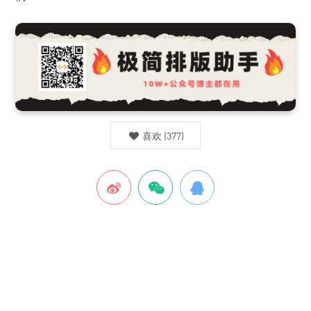
喜欢
(
377
)