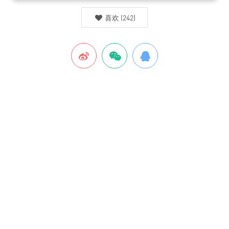
喜欢
(
242
)