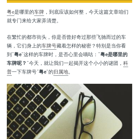
粤e
是哪里的
车牌
，到底应该如何整，今天这篇文章咱们
就专门来给大家弄清楚。
在繁忙的都市街头，你是否曾好奇过那些飞驰而过的车
辆，它们身上的
车牌号
藏着怎样的秘密？特别是当你看
到“
粤e
”这样的车牌时，是否心里会嘀咕：“
粤e是哪里的
车牌呢？
”今天，就让我们一起揭开这个小小的谜团，
科
普
一下车牌号“
粤e
”的
归属地
。