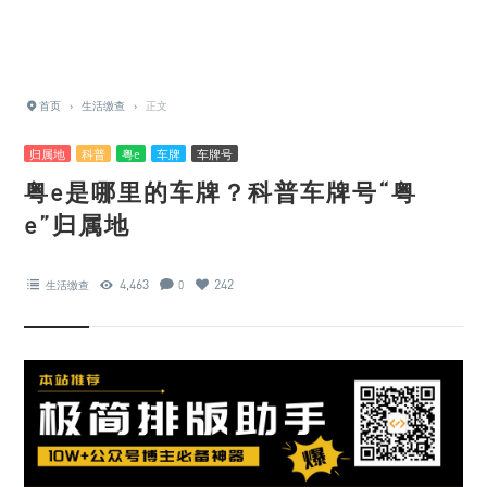
首页
›
生活缴查
›
正文
归属地
科普
粤e
车牌
车牌号
粤e是哪里的车牌？科普车牌号“粤
e”归属地
4,463
242
生活缴查
0