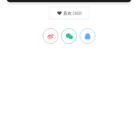
喜欢
(
302
)