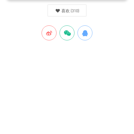
喜欢
(
310
)