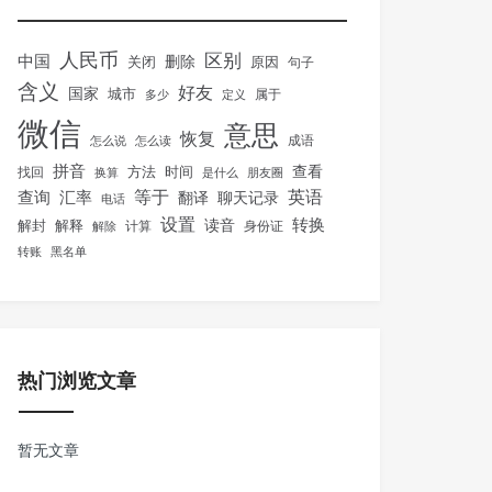
人民币
区别
中国
删除
关闭
原因
句子
含义
好友
国家
城市
属于
多少
定义
微信
意思
恢复
怎么说
怎么读
成语
拼音
方法
时间
查看
找回
换算
是什么
朋友圈
等于
英语
汇率
查询
翻译
聊天记录
电话
设置
转换
解封
解释
读音
身份证
解除
计算
转账
黑名单
热门浏览文章
暂无文章