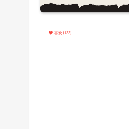
喜欢
(
133
)