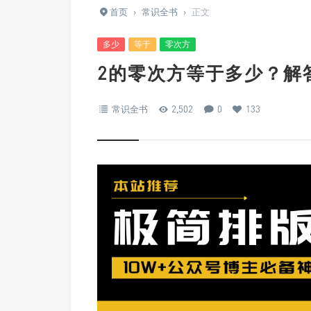
首页
›
常识全书
›
正文
多少
等于
零次方
2的零次方等于多少？解
常识全书
2,502
0
133