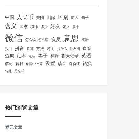
人民币
区别
中国
删除
关闭
原因
句子
含义
好友
国家
城市
属于
多少
定义
微信
意思
恢复
怎么说
怎么读
成语
拼音
方法
时间
查看
找回
换算
是什么
朋友圈
等于
英语
汇率
查询
翻译
聊天记录
电话
设置
转换
解封
解释
读音
身份证
解除
计算
转账
黑名单
热门浏览文章
暂无文章