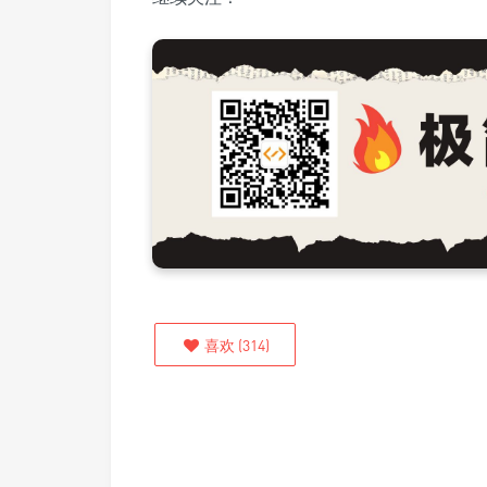
喜欢
(
314
)