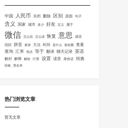
人民币
区别
中国
删除
关闭
原因
句子
含义
好友
国家
城市
属于
多少
定义
微信
意思
恢复
怎么说
怎么读
成语
拼音
方法
时间
查看
找回
换算
是什么
朋友圈
等于
英语
汇率
查询
翻译
聊天记录
电话
设置
转换
解封
解释
读音
身份证
解除
计算
转账
黑名单
热门浏览文章
暂无文章