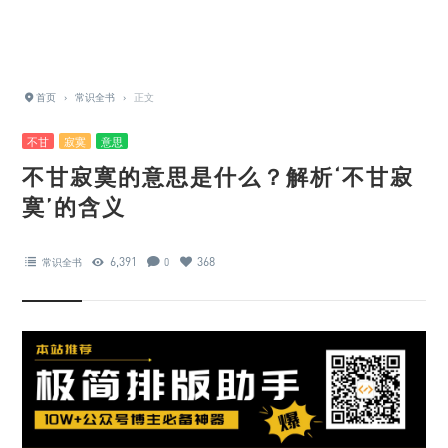
首页
›
常识全书
›
正文
不甘
寂寞
意思
不甘寂寞的意思是什么？解析‘不甘寂
寞’的含义
6,391
368
常识全书
0