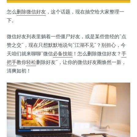
怎么
删除
微信
好友
，这个话题，现在抽空给大家整理一
下。
微信好友列表里躺着一些僵尸好友，或是某些曾经的“点
赞之交”，现在只想默默地说句“江湖不见”？别担心，今
天咱们就来聊聊“微信
必备技能
！怎么删除微信好友？
手
把手
教你
轻松
删除好友”，让你的微信好友圈焕然一新，
清爽如初！