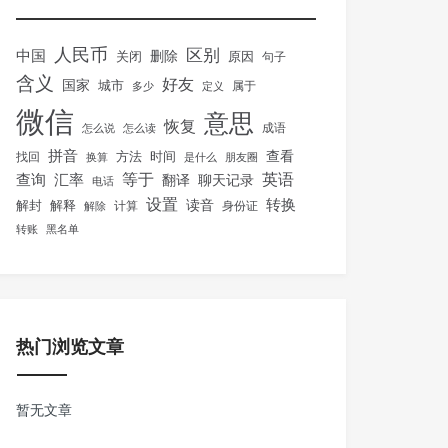
人民币
区别
中国
删除
关闭
原因
句子
含义
好友
国家
城市
属于
多少
定义
微信
意思
恢复
怎么说
怎么读
成语
拼音
方法
时间
查看
找回
换算
是什么
朋友圈
等于
英语
汇率
查询
翻译
聊天记录
电话
设置
转换
解封
解释
读音
身份证
解除
计算
转账
黑名单
热门浏览文章
暂无文章